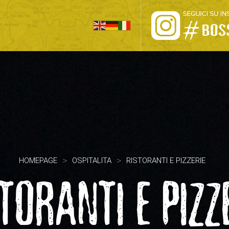
HOME
PRO LOCO
L’ALTOPIANO
EVENTI
PROMOZIONI
>
>
HOMEPAGE
OSPITALITA
RISTORANTI E PIZZERIE
TORANTI E PIZZ
ASSOCIAZIONI