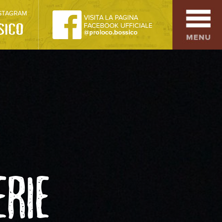
SPORT
OSPITALITÀ
SAPORI TIPICI
ARTE E CULTURA
COMMERCIO
DINTORNI
ERIE
CONTATTI