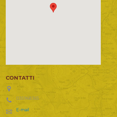
CONTATTI
035968365
E-mail