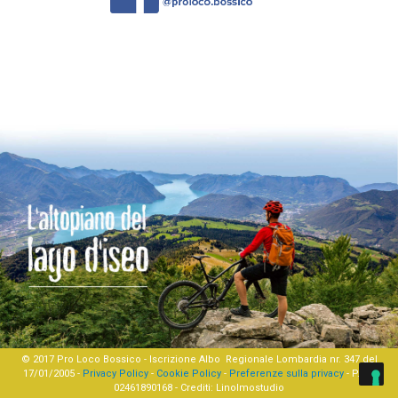
© 2017 Pro Loco Bossico - Iscrizione Albo Regionale Lombardia nr. 347 del
17/01/2005 -
Privacy Policy
-
Cookie Policy
-
Preferenze sulla privacy
- P.IVA
02461890168 - Crediti:
Linolmostudio