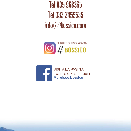
Tel 035 968365
Tel 333 2455535
info@bossico.com