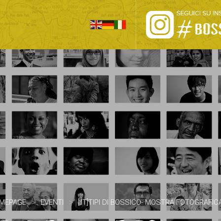
HOME
PRO LOCO
L’ALTOPIANO
EVENTI
PROMOZIONI
ASSOCIAZIONI
>
>
MEPAGE
EVENTI
[:IT]TIPI DI BOSSICO- MOSTRA FOTOGRAFICA[