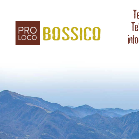
T
Te
inf