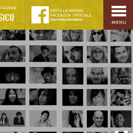
SPORT
OSPITALITÀ
SAPORI TIPICI
ARTE E CULTURA
COMMERCIO
DINTORNI
CONTATTI
:]