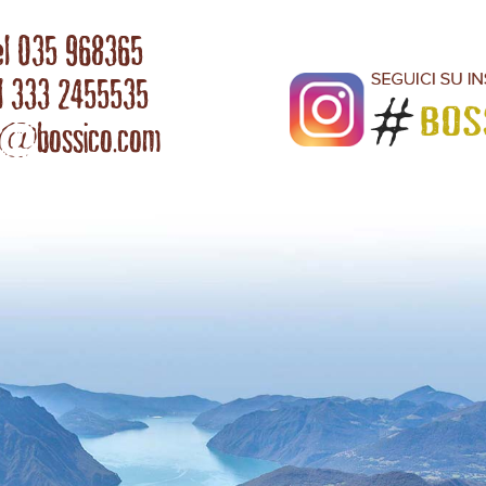
el 035 968365
l 333 2455535
o@bossico.com