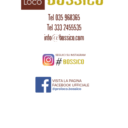
Tel 035 968365
Tel 333 2455535
info@bossico.com