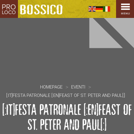
HOME
PRO LOCO
L’ALTOPIANO
EVENTI
PROMOZIONI
ASSOCIAZIONI
SPORT
OSPITALITÀ
>
>
HOMEPAGE
EVENTI
SAPORI TIPICI
[:IT]FESTA PATRONALE [:EN]FEAST OF ST. PETER AND PAUL[:]
ARTE E CULTURA
[:IT]FESTA PATRONALE [:EN]FEAST OF
COMMERCIO
DINTORNI
ST. PETER AND PAUL[:]
CONTATTI