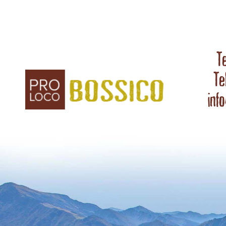
T
Te
inf