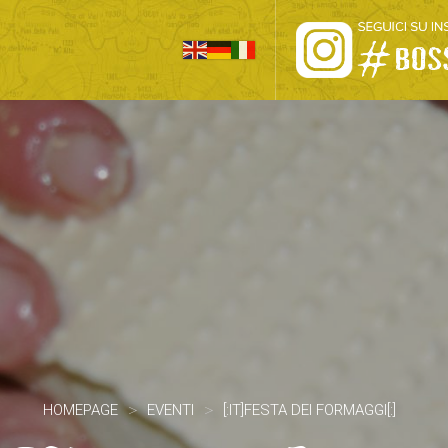
HOME
PRO LOCO
L’ALTOPIANO
EVENTI
PROMOZIONI
ASSOCIAZIONI
>
>
HOMEPAGE
EVENTI
[:IT]FESTA DEI FORMAGGI[:]