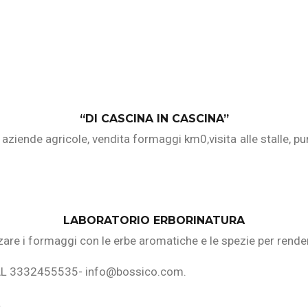
“DI CASCINA IN CASCINA”
aziende agricole, vendita formaggi km0,visita alle stalle, pu
LABORATORIO ERBORINATURA
e i formaggi con le erbe aromatiche e le spezie per renderli 
e AL 3332455535- info@bossico.com.
a