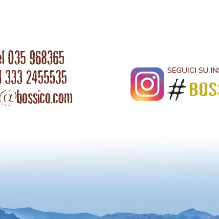
el 035 968365
l 333 2455535
o@bossico.com