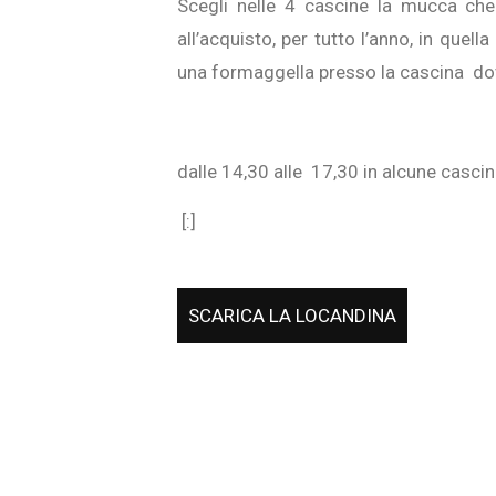
Scegli nelle 4 cascine la mucca che t
all’acquisto, per tutto l’anno, in quel
una formaggella presso la cascina dov
dalle 14,30 alle 17,30 in alcune cascin
[:]
SCARICA LA LOCANDINA