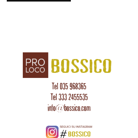
Tel 035 968365
Tel 333 2455535
info@bossico.com