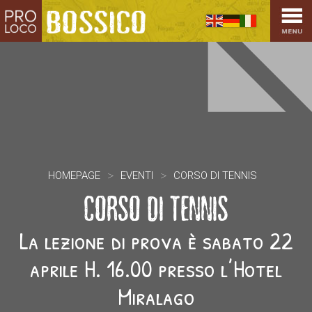
HOME
PRO LOCO
L’ALTOPIANO
EVENTI
PROMOZIONI
ASSOCIAZIONI
SPORT
>
>
HOMEPAGE
EVENTI
CORSO DI TENNIS
OSPITALITÀ
CORSO DI TENNIS
SAPORI TIPICI
ARTE E CULTURA
La lezione di prova è sabato 22
COMMERCIO
aprile H. 16.00 presso l’Hotel
DINTORNI
Miralago
CONTATTI