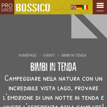
HOME
PRO LOCO
L’ALTOPIANO
EVENTI
PROMOZIONI
ASSOCIAZIONI
SPORT
>
>
HOMEPAGE
EVENTI
BIMBI IN TENDA
BIMBI IN TENDA
OSPITALITÀ
SAPORI TIPICI
Campeggiare nella natura con un
ARTE E CULTURA
incredibile vista lago, provare
COMMERCIO
l’emozione di una notte in tenda e
DINTORNI
CONTATTI
vivere l’esperienza della camp life!